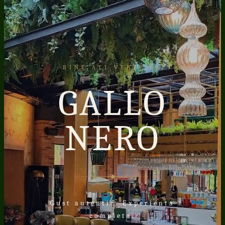
BINE ATI VENIT LA
GALLO
NERO
◆
Gust autentic. Experienta
completa.