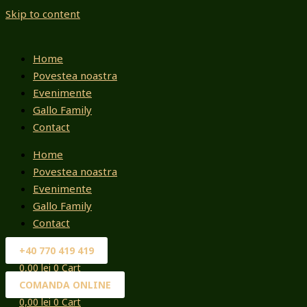
Skip to content
Home
Povestea noastra
Evenimente
Gallo Family
Contact
Home
Povestea noastra
Evenimente
Gallo Family
Contact
+40 770 419 419
0,00
lei
0
Cart
COMANDA ONLINE
0,00
lei
0
Cart