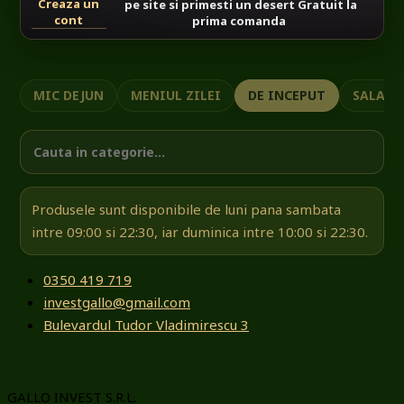
Creaza un
pe site si primesti un desert Gratuit la
cont
prima comanda
MIC DEJUN
MENIUL ZILEI
DE INCEPUT
SALATE
Produsele sunt disponibile de luni pana sambata
intre 09:00 si 22:30, iar duminica intre 10:00 si 22:30.
0350 419 719
investgallo@gmail.com
Bulevardul Tudor Vladimirescu 3
GALLO INVEST S.R.L.